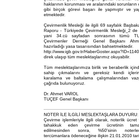
haklarının korunması ve aralarındaki sorunları
gibi birçok görevi başarı ile yapmıştır ve
etmektedir.
Çevirmenlik Mesleği ile ilgili 69 sayfalık Başbak
Raporu - Türkiyede Çevirmenlik Mesleği_2 de 
yani 34.cü sayfadan sonrasının tümü T
Çevirmenler Derneği Genel Başkanı Ah
hazırladığı yasa tasarısından bahsetmektedir.
http://www.igb.gov.tr/HaberGoster.aspx?ID=1140
direk ulaşıp tüm meslektaşlarımız okuyabilir.
Tüm meslektaşlarımıza birlik ve beraberlik içi
sahip çıkmalarını ve gereksiz kendi içlerind
karalama ve baltalama çalışmalarından vazg
çağrıda bulunuyoruz.
Dr. Ahmet VAROL
TUÇEF Genel Başkanı
NOTER İLE İLGİLİ MESLEKTAŞLARA DUYURU:
Çevirme işlemleriyle ilgili olarak, noterlik ücret
tahakkuk eden çevirme ücretinin tama
edilmesinden sonra, %50'sinin noterle
tercümanlara ödeneceğine ilişkin 21.01.2010 tarih