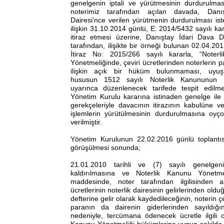
genelgenin iptali ve yürütmesinin durdurulması
noterimiz tarafından açılan davada, Danış
Dairesi’nce verilen yürütmenin durdurulması is
ilişkin 31.10.2014 günlü, E: 2014/5432 sayılı ka
itiraz etmesi üzerine, Danıştay İdari Dava Da
tarafından, ilişikte bir örneği bulunan 02.04.2
İtiraz No: 2015/266 sayılı kararla, “Noter
Yönetmeliğinde, çeviri ücretlerinden noterlerin p
ilişkin açık bir hüküm bulunmaması, uyu
hususun 1512 sayılı Noterlik Kanununun 
uyarınca düzenlenecek tarifede tespit edilme
Yönetim Kurulu kararına istinaden genelge ile
gerekçeleriyle davacının itirazının kabulüne 
işlemlerin yürütülmesinin durdurulmasına oyço
verilmiştir.
Yönetim Kurulunun 22.02.2016 günlü toplant
görüşülmesi sonunda;
21.01.2010 tarihli ve (7) sayılı genelgeni
kaldırılmasına ve Noterlik Kanunu Yönetmel
maddesinde, noter tarafından ilgilisinden 
ücretlerinin noterlik dairesinin gelirlerinden ol
defterine gelir olarak kaydedileceğinin, noterin 
paranın da dairenin giderlerinden sayıldığını
nedeniyle, tercümana ödenecek ücretle ilgili o