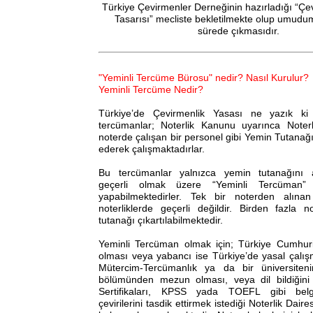
Türkiye Çevirmenler Derneğinin hazırladığı “Çe
Tasarısı” mecliste bekletilmekte olup umudu
sürede çıkmasıdır.
"Yeminli Tercüme Bürosu" nedir? Nasıl Kurulur?
Yeminli Tercüme Nedir?
Türkiye’de Çevirmenlik Yasası ne yazık ki 
tercümanlar; Noterlik Kanunu uyarınca Noterl
noterde çalışan bir personel gibi Yemin Tutanağı
ederek çalışmaktadırlar.
Bu tercümanlar yalnızca yemin tutanağını a
geçerli olmak üzere “Yeminli Tercüman” 
yapabilmektedirler. Tek bir noterden alına
noterliklerde geçerli değildir. Birden fazla 
tutanağı çıkartılabilmektedir.
Yeminli Tercüman olmak için; Türkiye Cumhuri
olması veya yabancı ise Türkiye’de yasal çalış
Mütercim-Tercümanlık ya da bir üniversiten
bölümünden mezun olması, veya dil bildiğini 
Sertifikaları, KPSS yada TOEFL gibi belgel
çevirilerini tasdik ettirmek istediği Noterlik Dai