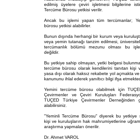
edilmiş üyelere çeviri işletmesi bilgilerine is
Tercüme Bürosu yetkisi verilir.
Ancak bu işlemi yapan tüm tercümanlar; Ye
bürosu yetkisi alabilirler.
Bunun dışında herhangi bir kurum veya kuruluşt
veya yemin tutanağı tanzim edilmesi, üniversit
tercümanlık bölümü mezunu olması bu işlem
değildir.
Bu yetkiye sahip olmayan, yetki belgesi bulunm
tercüme bürosu olarak kendilerini tanıtan kişi 
yasa dışı olarak haksız rekabete yol açmakta ve t
kanununu ihlal ederek yanıltıcı bilgi ifşa etmekted
Yemini tercüme bürosu olabilmek için TUÇEF
Çevirmenler ve Çeviri Kuruluşları Federas
TUÇED Türkiye Çevirmenler Derneğinden gere
alabilirsiniz.
"Yeminli Tercüme Bürosu" diyerek bu yetkiye
kişi ve kuruluşların hak mahrumiyetlerine uğrama
araştırma yapmaları önerilir.
Dr. Ahmet VAROL