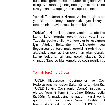
bulunmak gerekmektedir. Noter belgelerinizle bir
bildiğinize kanaat getirdiğinde, eğer isterse (mec
size yemin tutanağı (Yemin Zaptı) düzenler.
Yeminli Tercümanlık Hizmeti verilmesi için sad
yaptıkları tercümeye tutanaktaki aynı imzayı 
tercümenin onaylanması ile mümkündür.
Türkiye’de Noterlikten alınan yemin tutanağı (Y
kamu kurumlarında geçerli yada yeterli değ
Tapu’da çevirmenlik, Mahkemelerde çevirmen
için Adalet Bakanlığının Adliyelerde aç
Başvurusunda bulunmak, gerekli kriterleri yeri
akabinde uygun görülen tercüman adayı olarak 
katılıp belgenizi almanız gerekmektedir. Böyl
yılınızda Tapu ve Mahkemelerde çevirmenlik yapab
Yeminli Tercüme Bürosu
TUÇEF Uluslararası Çevirmenler ve Çevir
Federasyonu ile İçişleri Bakanlığı tarafından t
TUÇED Türkiye Çevirmenler Derneğinin çalışma
olarak; Yeminli Teminli Tercüme Bürosu yetkisi
tüzüğün 4. maddesine istinaden, kural ve ka
getiren, işletmesi adına Yemin Taahhüt B
huzurunda imzalayıp gönderen, TUÇED tarafı