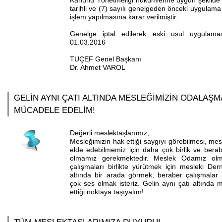
Kanunu Yönetmeliği hükümlerine uygun şekilde
tarihli ve (7) sayılı genelgeden önceki uygulam
işlem yapılmasına karar verilmiştir.
Genelge iptal edilerek eski usul uygulamas
01.03.2016
TUÇEF Genel Başkanı
Dr. Ahmet VAROL
GELİN AYNI ÇATI ALTINDA MESLEĞİMİZİN ODALAŞMA
MÜCADELE EDELİM!
Değerli meslektaşlarımız;
Mesleğimizin hak ettiği saygıyı görebilmesi, mes
elde edebilmemiz için daha çok birlik ve berabe
olmamız gerekmektedir. Meslek Odamız olm
çalışmaları birlikte yürütmek için mesleki Dern
altında bir arada görmek, beraber çalışmala
çok ses olmak isteriz. Gelin aynı çatı altında 
ettiği noktaya taşıyalım!