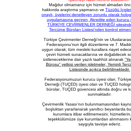
Mağdur olmamanız için hizmet almadan önce 
hakkında araştırma yapmanızı ve
Tüzüğü İçişle
onaylı, üyelerini denetleyen zorunlu olarak hol
uygulamasına geçiren, Akredite eden kurucu
TÜRKİYE ÇEVİRMENLER DERNEĞİ sitesindek
Tercüme Büroları Listesi’nden kontrol etmen
Türkiye Çevirmenler Derneği’nin ve Uluslarara
Federasyonu’nun ilgili düzenleme ve 7. Maddes
uygun olarak; tüm mesleki kurallara riayet edecekl
çeviri hizmeti sunacaklarına ve doğabilecek s
üstleneceklerine dair yazılı taahhüt alınarak
“Ye
Bürosu” yetkisi verilen işletmeler, Yeminli Ter
Listesinde açıkça belirtilmektedir.
Federasyonumuzun kurucu üyesi olan; Türkiye
Derneği (TUÇED) üyesi olan ve
TUÇED hologr
bürolar
, TUÇED güvencesi altında doğru ve kal
sunmaktadır.
Çevirmenlik Yasası’nın bulunmamasından kayn
boşluktan yararlanarak yanıltıcı beyanlarda bu
kurumlara itibar edilmemesini; hizmetlerin
teşekkülümüze üye kurumlardan alınmasını
saygıyla tavsiye ederiz.