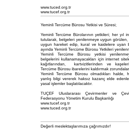
www.tuced.org.tr
www.tucef.org.tr
Yeminli Tercüme Bürosu Yetkisi ve Süresi;
Yeminli Tercüme Bürolarının yetkileri; her yıl i
tutularak, belgeleri yenilenmeye uygun görülen,
uygun hareket edip, kural ve kaidelere uyan 
ayında Yeminli Tercüme Bürosu Yetkileri yenilen
Yeminli Tercüme Bürosu yetkisi yenilenm
belgelerini kullanamayacakları için internet sitel
kağıtlarından, kartvizitlerinden ve kaşele
Tercüme Bürosu ibarelerini kaldırmak zorundalar
Yeminli Tercüme Bürosu olmadıkları halde, 
yanlış bilgi vererek haksız kazanç elde edenl
yasal işlemler başlatılacaktır.
TUÇEF Uluslararası Çevirmenler ve Çevir
Federasyonu Yönetim Kurulu Başkanlığı
www.tucef.org.tr
www.tuced.org.tr
Değerli meslektaşlarımıza çağrımızdır!