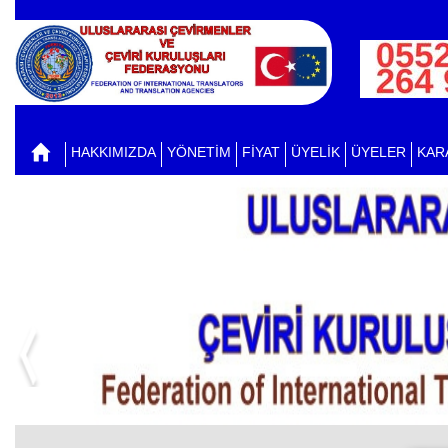
HAKKIMIZDA
YÖNETİM
FİYAT
ÜYELİK
ÜYELER
KAR