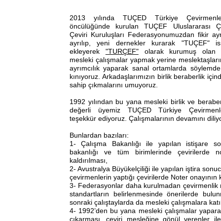
2013 yılında TUÇED Türkiye Çevirmenle
öncülüğünde kurulan TUÇEF Uluslararası Ç
Çeviri Kuruluşları Federasyonumuzdan fikir ayr
ayrılıp, yeni dernekler kurarak "TUÇEF" i
ekleyerek
"TURÇEF"
olarak kurumuş olan 
mesleki çalışmalar yapmak yerine meslektaşları
ayrımcılık yaparak sanal ortamlarda söylemde
kınıyoruz. Arkadaşlarımızın birlik beraberlik içi
sahip çıkmalarını umuyoruz.
1992 yılından bu yana mesleki birlik ve beraberl
değerli üyemiz TUÇED Türkiye Çevirmenl
teşekkür ediyoruz. Çalışmalarının devamını diliy
Bunlardan bazıları:
1- Çalışma Bakanlığı ile yapılan istişare 
bakanlığı ve tüm birimlerinde çevirilerde no
kaldırılması,
2- Avustralya Büyükelçiliği ile yapılan iştira son
çevirmenlerin yaptığı çevirilerde Noter onayının k
3- Federasyonlar daha kurulmadan çevirmenlik mes
standartların belirlenmesinde önerilerde bul
sonraki çalıştaylarda da mesleki çalışmalara kat
4- 1992’den bu yana mesleki çalışmalar yaparak
çıkarması, çeviri mesleğine gönül verenler ile