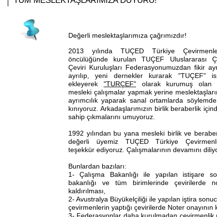
TÜM MESLEKTAŞLARIMIZA DUYURU!
Değerli meslektaşlarımıza çağrımızdır!
2013 yılında TUÇED Türkiye Çevirmenle
öncülüğünde kurulan TUÇEF Uluslararası Ç
Çeviri Kuruluşları Federasyonumuzdan fikir ayr
ayrılıp, yeni dernekler kurarak "TUÇEF" i
ekleyerek
"TURÇEF"
olarak kurumuş olan 
mesleki çalışmalar yapmak yerine meslektaşları
ayrımcılık yaparak sanal ortamlarda söylemde
kınıyoruz. Arkadaşlarımızın birlik beraberlik içi
sahip çıkmalarını umuyoruz.
1992 yılından bu yana mesleki birlik ve beraberl
değerli üyemiz TUÇED Türkiye Çevirmenl
teşekkür ediyoruz. Çalışmalarının devamını diliy
Bunlardan bazıları:
1- Çalışma Bakanlığı ile yapılan istişare 
bakanlığı ve tüm birimlerinde çevirilerde no
kaldırılması,
2- Avustralya Büyükelçiliği ile yapılan iştira son
çevirmenlerin yaptığı çevirilerde Noter onayının k
3- Federasyonlar daha kurulmadan çevirmenlik mes