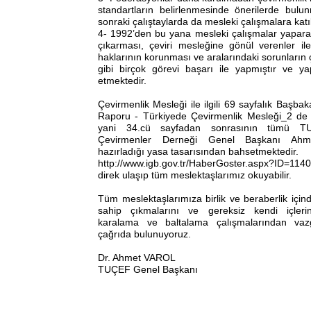
standartların belirlenmesinde önerilerde bul
sonraki çalıştaylarda da mesleki çalışmalara kat
4- 1992’den bu yana mesleki çalışmalar yaparak
çıkarması, çeviri mesleğine gönül verenler ile
haklarının korunması ve aralarındaki sorunları
gibi birçok görevi başarı ile yapmıştır ve
etmektedir.
Çevirmenlik Mesleği ile ilgili 69 sayfalık Başbak
Raporu - Türkiyede Çevirmenlik Mesleği_2 de 
yani 34.cü sayfadan sonrasının tümü T
Çevirmenler Derneği Genel Başkanı Ah
hazırladığı yasa tasarısından bahsetmektedir.
http://www.igb.gov.tr/HaberGoster.aspx?ID=1140
direk ulaşıp tüm meslektaşlarımız okuyabilir.
Tüm meslektaşlarımıza birlik ve beraberlik içi
sahip çıkmalarını ve gereksiz kendi içlerind
karalama ve baltalama çalışmalarından vazg
çağrıda bulunuyoruz.
Dr. Ahmet VAROL
TUÇEF Genel Başkanı