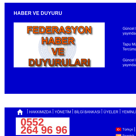
HABER VE DUYURU
Tapu Mü
Tercüman
Güncel F
yayındad
Tapu Mü
Tercüman
Güncel F
yayındad
HAKKIMIZDA
YÖNETİM
BİLGİ BANKASI
ÜYELER
YEMİNL
Türkçe
Spanish